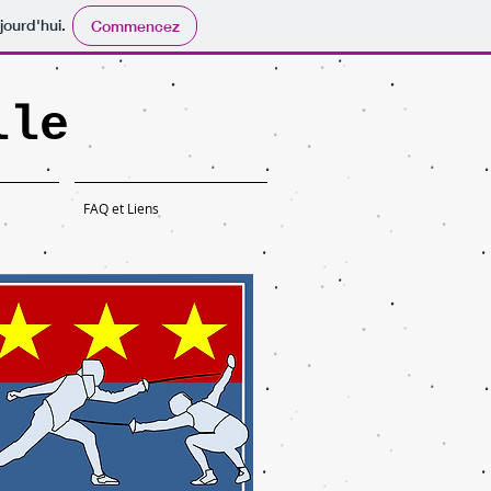
jourd'hui.
Commencez
lle
FAQ et Liens
escrime handisport.