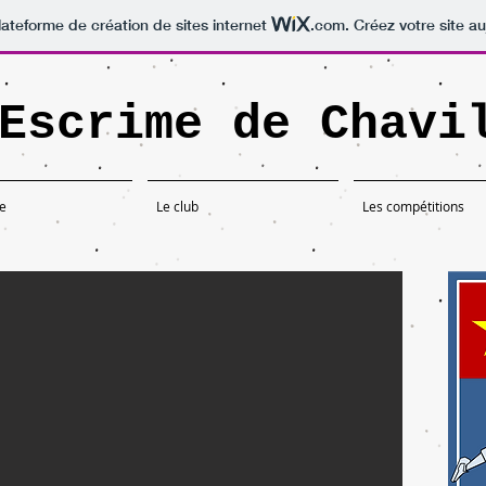
lateforme de création de sites internet
.com
. Créez votre site au
Escrime de Chavi
me
Le club
Les compétitions
ionnats du monde !
en poche (photo), Thomas participera aux championnats du monde d'